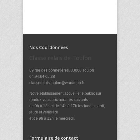
Nos Coordonnées
Classe relais de Toulon
89 rue des bonnetières, 83000 Toulon
04.94.64.05.38
classerelais.toulon@wanadoo.fr
Notre établissement accueille le public sur
rendez-vous aux horaires suivants :
de 9h à 12h et de 14h à 17h les lundi, mardi,
jeudi et vendredi
et de 9h à 12h le mercredi.
Formulaire de contact